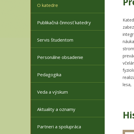
Pr
O katedre
Kate
Publikačná činnosť katedry
zabe
integ
Servis študentom
náuka
stro
prevá
Personálne obsadenie
včelá
fyzio
Pedagogika
reali
lesa,
Veda a výskum
Aktuality a oznamy
Hi
Partneri a spolupráca