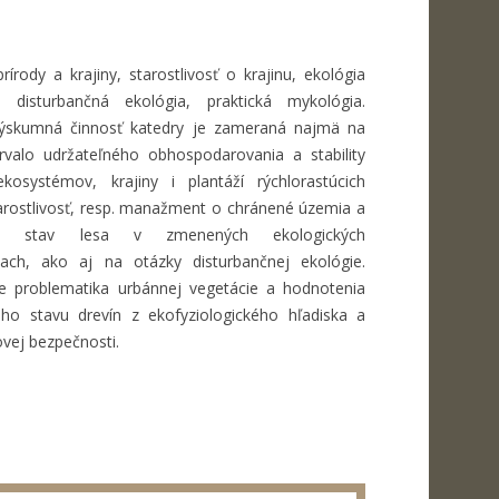
rírody a krajiny, starostlivosť o krajinu, ekológia
a disturbančná ekológia, praktická mykológia.
ýskumná činnosť katedry je zameraná najmä na
trvalo udržateľného obhospodarovania a stability
ekosystémov, krajiny i plantáží rýchlorastúcich
tarostlivosť, resp. manažment o chránené územia a
ný stav lesa v zmenených ekologických
ach, ako aj na otázky disturbančnej ekológie.
je problematika urbánnej vegetácie a hodnotenia
ého stavu drevín z ekofyziologického hľadiska a
vej bezpečnosti.