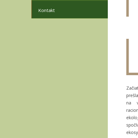
Kontakt
Začia
prešl
na v
raci
ekolo
spočí
ekos