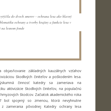
 vytýčila do dvoch smerov - ochrana lesa ako hlavný
blematiku ochrany a tvorby krajiny a funkcie lesa v
ä na lesnom fonde
a objasňovanie základných kauzálnych vzťahov
ivizáciou škodlivých činiteľov a poškodením lesa.
výskumná činnosť katedry sa zameriava na
iku aktivizácie škodlivých činiteľov, na populačnú
 hmyzových škodcov. Začiatok akademického roka
17 bol spojený so zmenou, ktorá nevyhnutne
a z zamerania pôvodnej Katedry ochrany lesa