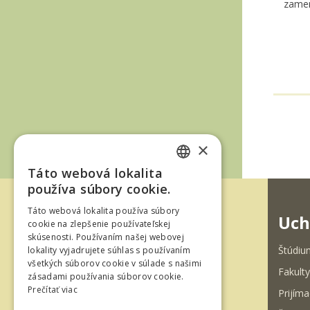
zamer
×
Táto webová lokalita
SLOVAK
používa súbory cookie.
ENGLISH
Táto webová lokalita používa súbory
Uch
cookie na zlepšenie používateľskej
skúsenosti. Používaním našej webovej
Štúdiu
lokality vyjadrujete súhlas s používaním
všetkých súborov cookie v súlade s našimi
Fakulty
zásadami používania súborov cookie.
Ul. T. G. Masaryka 24
Prečítať viac
Prijíma
960 01 Zvolen