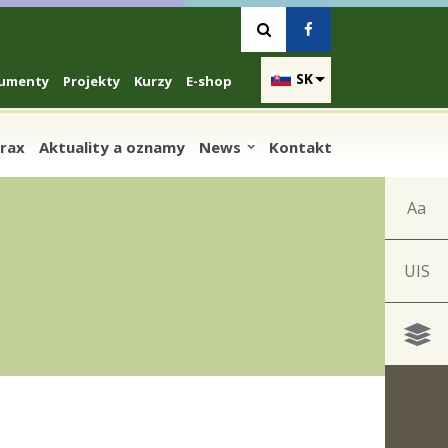
Vyhľadávanie
Facebook
SK
umenty
Projekty
Kurzy
E-shop
prax
Aktuality a oznamy
News
Kontakt
Aa
UIS