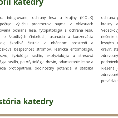
ofil katedry
dra integrovanej ochrany lesa a krajiny (KIOLK)
ochrana p
zpečuje výučbu predmetov najmä v oblastiach
krajiny 
rovaná ochrana lesa, fytopatológia a ochrana lesa,
Vedeckov
 o škodlivých činiteľoch, asanácia a konzervácia
riešenie 
mov, škodlivé činitele v urbánnom prostredí a
lesných 
dzková bezpečnosť stromov, lesnícka entomológia,
drevín; s
rstvo, fyziológia rastlín, ekofyziológia a stresová
zdravot
lógia rastlín, patofyziológia drevín, odumieranie lesov a
podmienk
zácia protiopatrení, odolnostný potenciál a stabilita
Riešená 
zdravotn
prevádzko
stória katedry