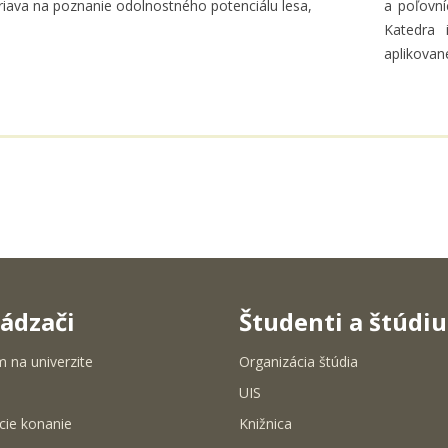
iava na poznanie odolnostného potenciálu lesa,
a poľovní
Katedra 
aplikovan
ádzači
Študenti a štúdi
m na univerzite
Organizácia štúdia
UIS
cie konanie
Knižnica