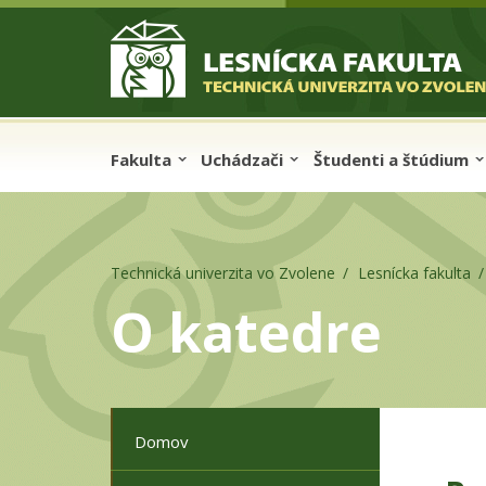
Skip to cookies
Skip to navigation
Skočiť na hlavný obsah
Fakulta
Uchádzači
Študenti a štúdium
Technická univerzita vo Zvolene
Lesnícka fakulta
O katedre
Domov