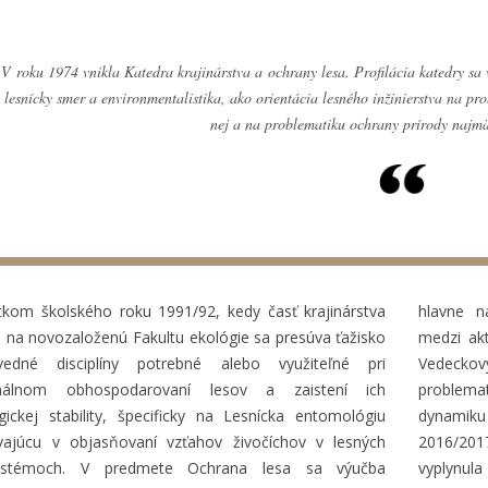
V roku 1974 vnikla Katedra krajinárstva a ochrany lesa. Profilácia katedry sa
lesnícky smer a environmentalistika, ako orientácia lesného inžinierstva na pro
nej a na problematiku ochrany prírody najm
tkom školského roku 1991/92, kedy časť krajinárstva
hlavne n
a na novozaloženú Fakultu ekológie sa presúva ťažisko
medzi akt
edné disciplíny potrebné alebo využiteľné pri
Vedecko
onálnom obhospodarovaní lesov a zaistení ich
problemat
gickej stability, špecificky na Lesnícka entomológiu
dynamiku
vajúcu v objasňovaní vzťahov živočíchov v lesných
2016/20
ystémoch. V predmete Ochrana lesa sa výučba
vyplynul