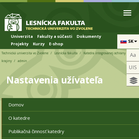
Skip to cookies
Skip to navigation
Skočiť na hlavný obsah
Univerzita
Fakulty a súčasti
Dokumenty
SK
Projekty
Kurzy
E-shop
Technická univerzita vo Zvolene
Lesnícka fakulta
Katedra integrovanej ochrany lesa a
Aa
krajiny
admin
UIS
Nastavenia užívateľa
Domov
O katedre
Publikačná činnosť katedry